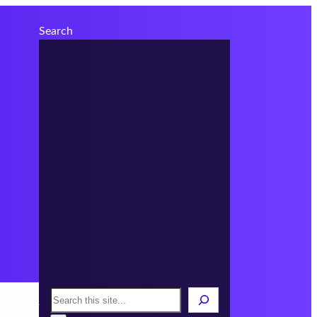
Search
Search
er Team